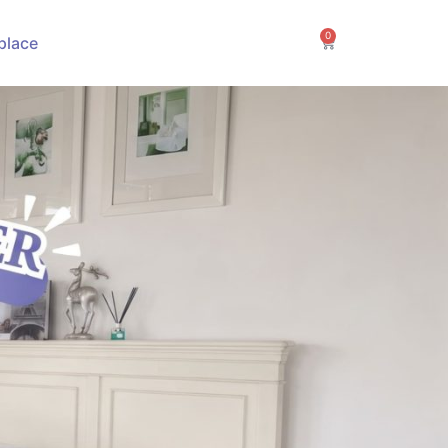
0
Cart
place