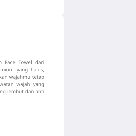
an Face Towe
l
dari
remium yang halus,
tikan wajahmu tetap
rawatan wajah yang
ng lembut dan anti