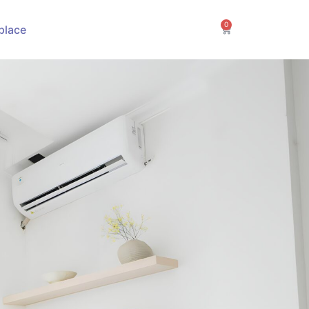
0
Cart
place