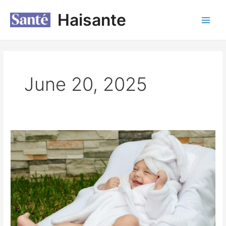
Skip
Main
Haisante
to
Menu
content
June 20, 2025
Handuk
Katun
untuk
Bayi
apakah
aman?