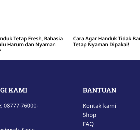
nduk Tetap Fresh, Rahasia
Cara Agar Handuk Tidak Ba
alu Harum dan Nyaman
Tetap Nyaman Dipakai!
✨
GI KAMI
BANTUAN
e
: 08777-76000-
Kontak kami
Shop
FAQ
asional:
Senin-
Blog
00-17.00 WIB