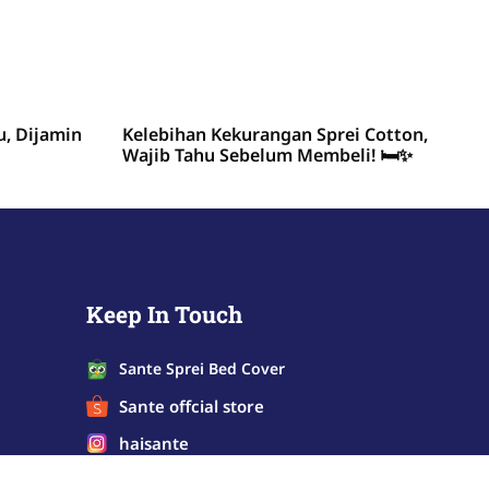
u, Dijamin
Kelebihan Kekurangan Sprei Cotton,
Wajib Tahu Sebelum Membeli! 🛏️✨
Keep In Touch
Sante Sprei Bed Cover
Sante offcial store
haisante
+62 877 7760 0070