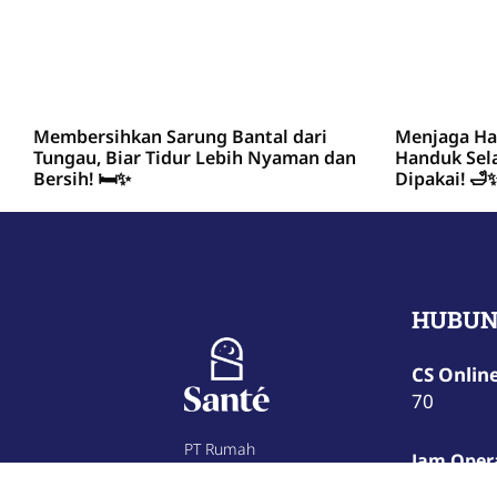
Membersihkan Sarung Bantal dari
Menjaga Ha
Tungau, Biar Tidur Lebih Nyaman dan
Handuk Sel
Bersih! 🛏️✨
Dipakai! 🛁
HUBUN
CS Onlin
70
PT Rumah
Jam Oper
Nyaman
Jumat
09.
Sante