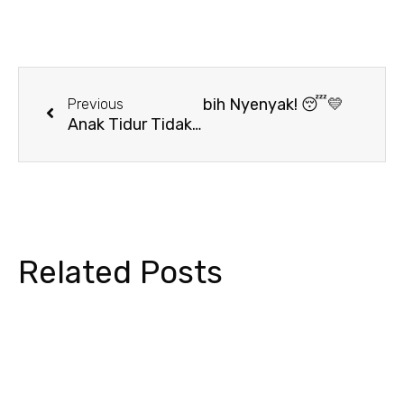
Prev
Next
ni! Tips Bantu Anak Tidur Lebih Nyenyak! 😴💛
Previous
Anak Tidur Tidak Nyenyak? Ini Penyebab dan Cara Mengatasinya!
Related Posts