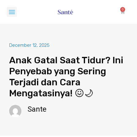
Skip
Menu
to
0
Cart
content
December 12, 2025
Anak Gatal Saat Tidur? Ini
Penyebab yang Sering
Terjadi dan Cara
Mengatasinya! 😖🌙
Sante