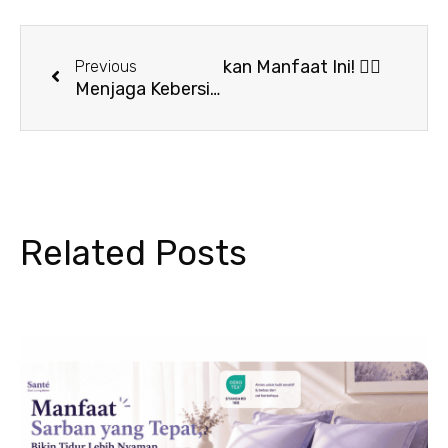
Prev
Next
ort Towel? Kamu Melewatkan Manfaat Ini! 🏃‍♂️
Previous
Menjaga Kebersihan Saat Gym, Ternyata Banyak yang Masih Lupa! 💪🏋️
Related Posts