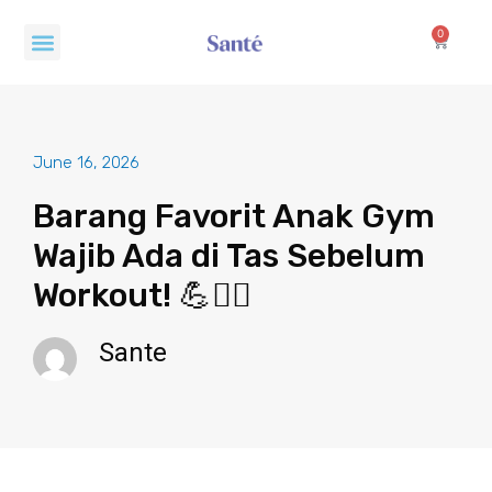
Skip
Menu
to
0
Cart
content
June 16, 2026
Barang Favorit Anak Gym
Wajib Ada di Tas Sebelum
Workout! 💪🏋️‍♂️
Sante