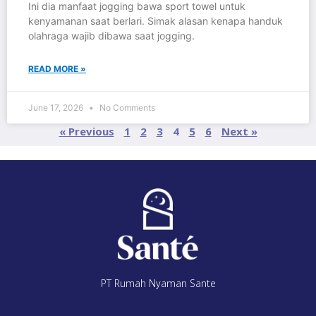
Ini dia manfaat jogging bawa sport towel untuk
kenyamanan saat berlari. Simak alasan kenapa handuk
olahraga wajib dibawa saat jogging.
READ MORE »
June 17, 2026
No Comments
« Previous
1
2
3
4
5
6
Next »
PT Rumah Nyaman Sante