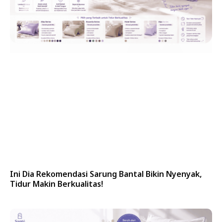
Ini Dia Rekomendasi Sarung Bantal Bikin Nyenyak,
Tidur Makin Berkualitas!