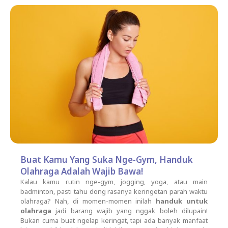
Buat Kamu Yang Suka Nge-Gym, Handuk
Olahraga Adalah Wajib Bawa!
Kalau kamu rutin nge-gym, jogging, yoga, atau main
badminton, pasti tahu dong rasanya keringetan parah waktu
olahraga? Nah, di momen-momen inilah
handuk untuk
olahraga
jadi barang wajib yang nggak boleh dilupain!
Bukan cuma buat ngelap keringat, tapi ada banyak manfaat