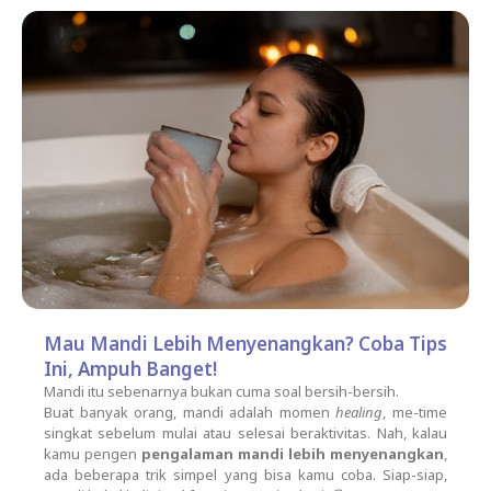
Mau Mandi Lebih Menyenangkan? Coba Tips
Ini, Ampuh Banget!
Mandi itu sebenarnya bukan cuma soal bersih-bersih.
Buat banyak orang, mandi adalah momen
healing
, me-time
singkat sebelum mulai atau selesai beraktivitas. Nah, kalau
kamu pengen
pengalaman mandi lebih menyenangkan
,
ada beberapa trik simpel yang bisa kamu coba. Siap-siap,