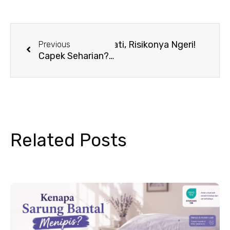
Prev
Next
 Dipakai Bersama? Hati-Hati, Risikonya Ngeri!
Previous
Capek Seharian? Coba Ide Mandi Ala Spa Ini, Dijamin Auto Relaks! 🛁✨
Related Posts