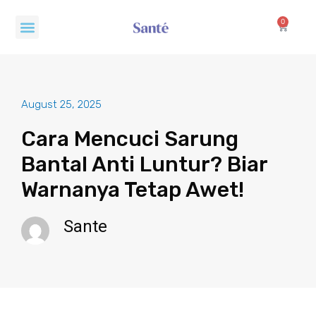
Skip
Menu
to
0
Cart
content
August 25, 2025
Cara Mencuci Sarung
Bantal Anti Luntur? Biar
Warnanya Tetap Awet!
Sante