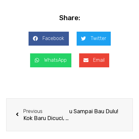
Share:
Facebook
Twitter
WhatsApp
Email
Prev
Next
 ganti sprei? Jangan Nunggu Sampai Bau Dulu!
Previous
Kok Baru Dicuci, Sarung Bantal Udah Kotor Lagi? Ini Penyebabnya! 😱