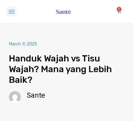
Skip
Menu
to
0
Cart
content
March 9, 2025
Handuk Wajah vs Tisu
Wajah? Mana yang Lebih
Baik?
Sante