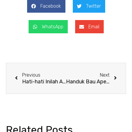
Facebook
Twitter
WhatsApp
Email
Prev
Next
Previous
Next
Hati-hati Inilah Akibat jarang mencuci handuk!
Handuk Bau Apek? Begini Cara Menghilangkan Bau pada Handuk dengan Mudah!
Related Posts