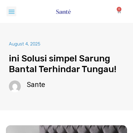
Skip
Menu
to
0
Cart
content
August 4, 2025
ini Solusi simpel Sarung
Bantal Terhindar Tungau!
Sante