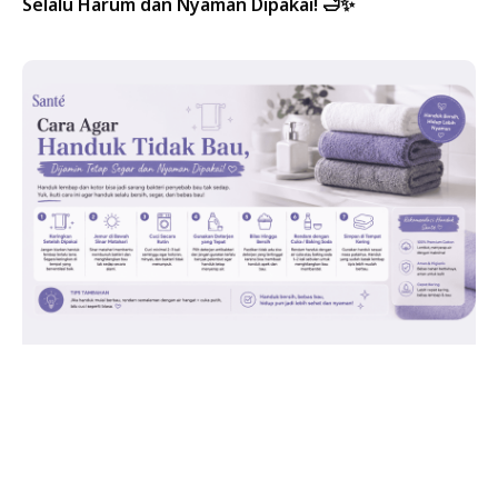
Selalu Harum dan Nyaman Dipakai! 🛁✨