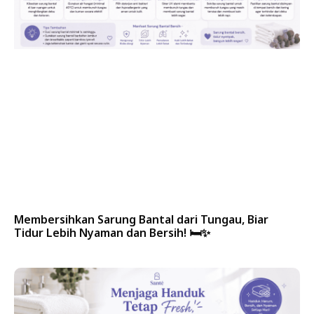
Membersihkan Sarung Bantal dari Tungau, Biar
Tidur Lebih Nyaman dan Bersih! 🛏️✨