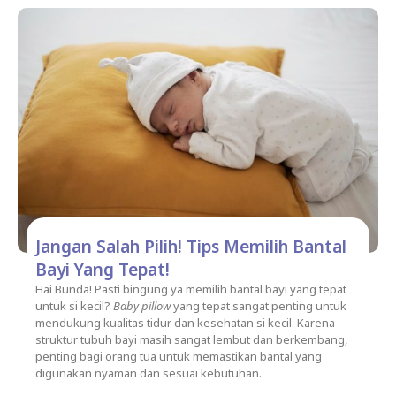
Jangan Salah Pilih! Tips Memilih Bantal
Bayi Yang Tepat!
Hai Bunda! Pasti bingung ya memilih bantal bayi yang tepat
untuk si kecil?
Baby pillow
yang tepat sangat penting untuk
mendukung kualitas tidur dan kesehatan si kecil. Karena
struktur tubuh bayi masih sangat lembut dan berkembang,
penting bagi orang tua untuk memastikan bantal yang
digunakan nyaman dan sesuai kebutuhan.