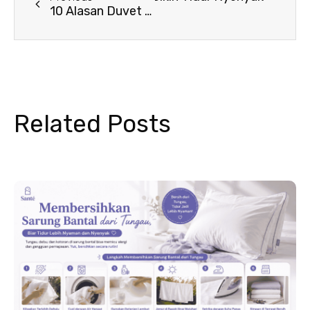
10 Alasan Duvet Lebih Nyaman dari Selimut Biasa
Related Posts