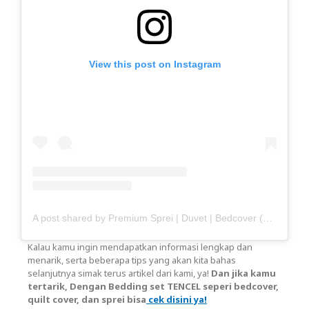
View this post on Instagram
A post shared by Premium Sprei | Duvet | Bedcover (@haisante)
Kalau kamu ingin mendapatkan informasi lengkap dan
menarik, serta beberapa tips yang akan kita bahas
selanjutnya simak terus artikel dari kami, ya!
Dan jika kamu
tertarik, Dengan Bedding set TENCEL seperi bedcover,
quilt cover, dan sprei bisa
cek disini ya!