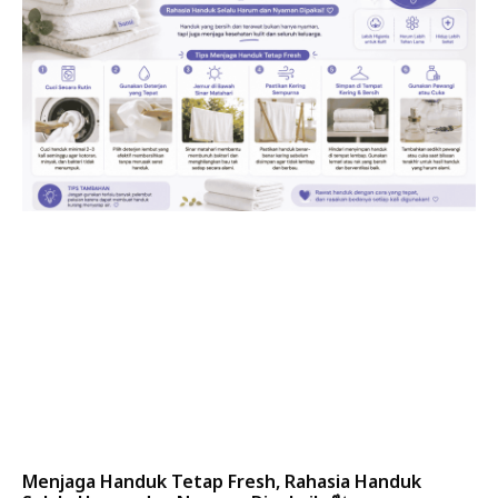
Menjaga Handuk Tetap Fresh, Rahasia Handuk