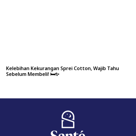
Kelebihan Kekurangan Sprei Cotton, Wajib Tahu
Sebelum Membeli! 🛏️✨