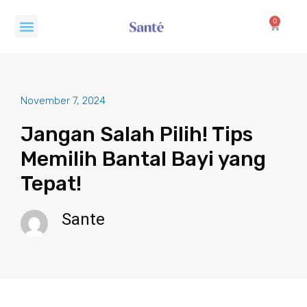
Skip
Menu
to
0
Cart
content
November 7, 2024
Jangan Salah Pilih! Tips
Memilih Bantal Bayi yang
Tepat!
Sante