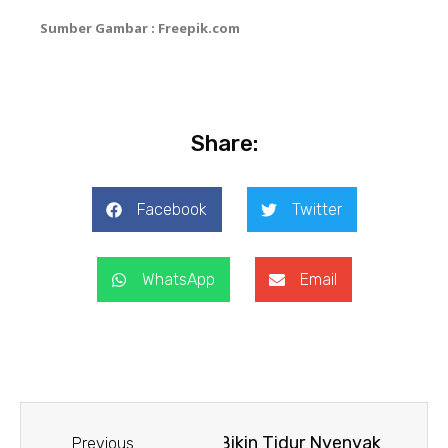
Sumber Gambar : Freepik.com
Share:
Facebook
Twitter
WhatsApp
Email
Prev
Next
emilih Sarung Bantal Bayi Bikin Tidur Nyenyak
Previous