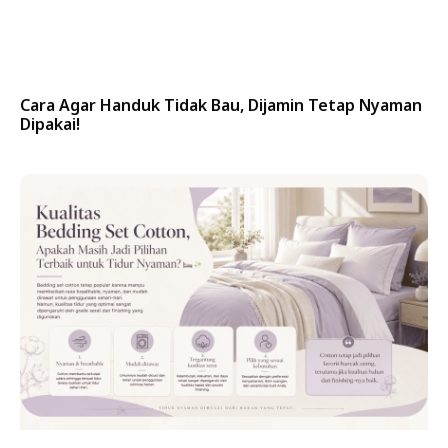
Cara Agar Handuk Tidak Bau, Dijamin Tetap Nyaman
Dipakai!