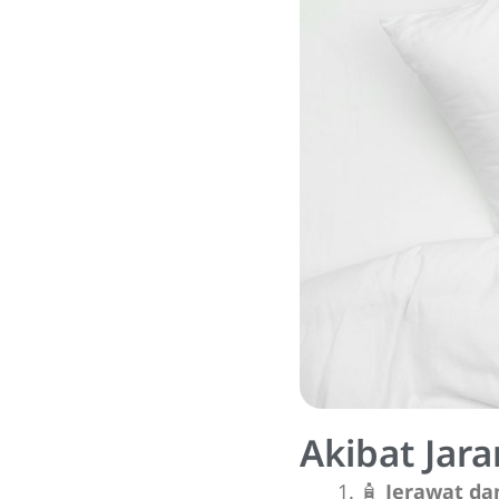
Akibat Jar
🧴
Jerawat dan