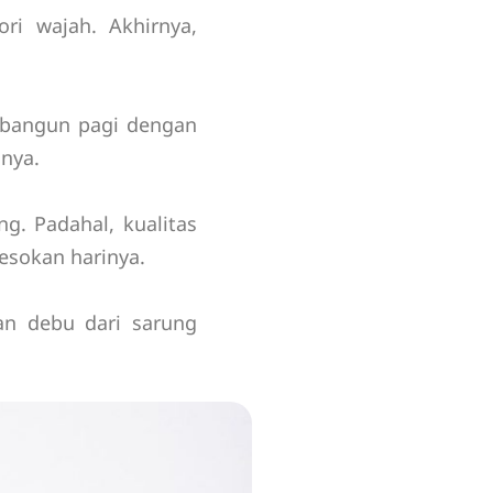
ri wajah. Akhirnya,
g bangun pagi dengan
lnya.
g. Padahal, kualitas
esokan harinya.
an debu dari sarung