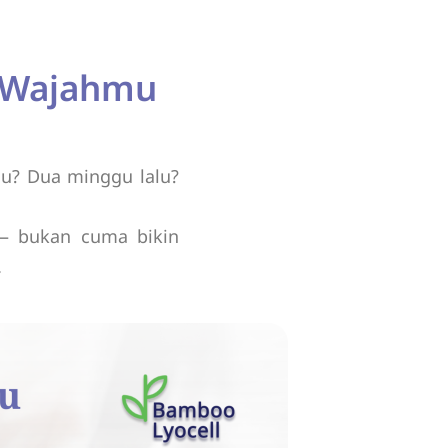
p Wajahmu
lu? Dua minggu lalu?
— bukan cuma bikin
.