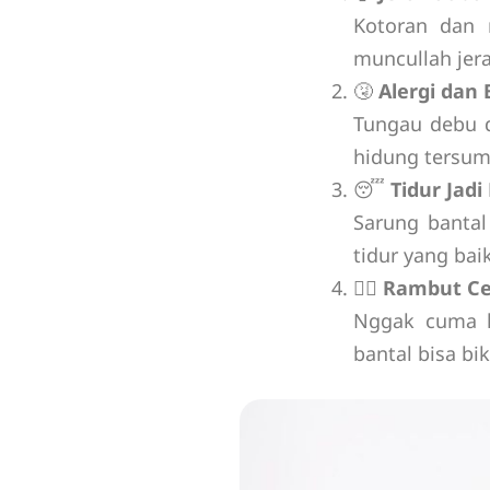
Kotoran dan 
muncullah jera
🤧
Alergi dan 
Tungau debu d
hidung tersumb
😴
Tidur Jad
Sarung bantal
tidur yang ba
💆‍♀️
Rambut Ce
Nggak cuma k
bantal bisa bi