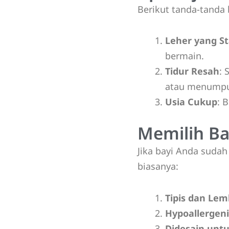
Berikut tanda-tanda
Leher yang St
bermain.
Tidur Resah
: 
atau menumpu
Usia Cukup
: 
Memilih Ba
Jika bayi Anda sudah 
biasanya:
Tipis dan Le
Hypoallergeni
Didesain untu