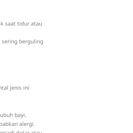
k saat tidur atau
ti sering berguling
al jenis ini
tubuh bayi.
abkan alergi.
njadi datar atau