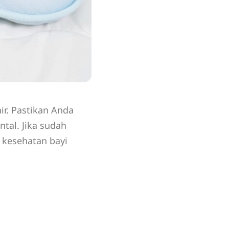
r. Pastikan Anda
tal. Jika sudah
 kesehatan bayi