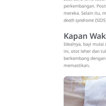
perkembangan. Posisi
mereka. Selain itu, 
death syndrome
(SIDS
Kapan Wak
Idealnya, bayi mulai
ini, otot leher dan 
berkembang dengan k
memastikan.