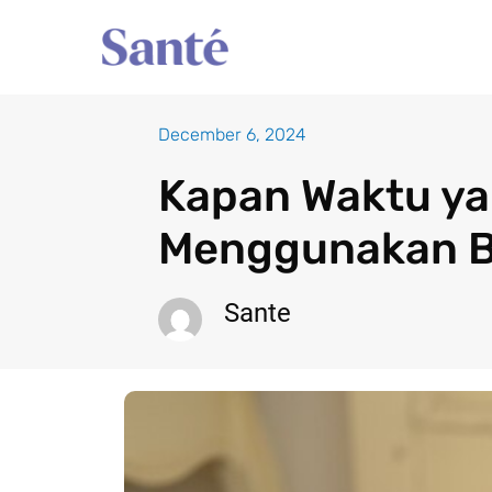
Skip
to
content
December 6, 2024
Kapan Waktu ya
Menggunakan B
Sante