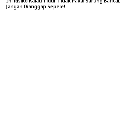
Ini Risiko Kalau Tidur Tidak Pakai Sarung Bantal,
Jangan Dianggap Sepele!