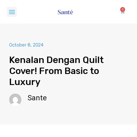
Skip
Menu
to
0
Cart
content
October 8, 2024
Kenalan Dengan Quilt
Cover! From Basic to
Luxury
Sante