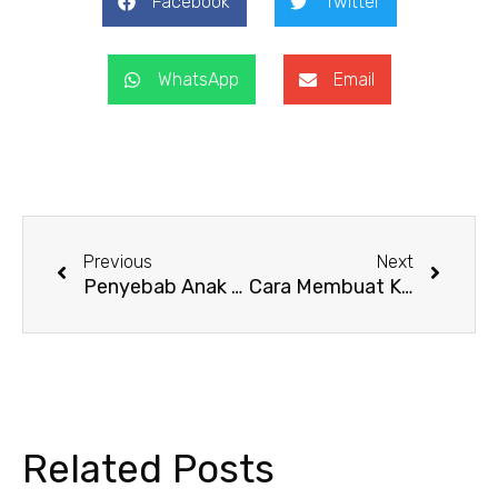
Facebook
Twitter
WhatsApp
Email
Prev
Next
Previous
Next
Penyebab Anak Gelisah Saat Tidur yang Perlu Diketahui Orang Tua
Cara Membuat Kamar Anak Nyaman untuk Tidur Agar Istirahat Lebih Berkualitas
Related Posts