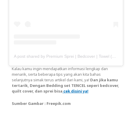
A post shared by Premium Sprei | Bedcover | Towel (@haisante)
Kalau kamu ingin mendapatkan informasi lengkap dan
menarik, serta beberapa tips yang akan kita bahas
selanjutnya simak terus artikel dari kami, ya!
Dan jika kamu
tertarik, Dengan Bedding set TENCEL seperi bedcover,
quilt cover, dan sprei bisa
cek disini ya!
Sumber Gambar : Freepik.com