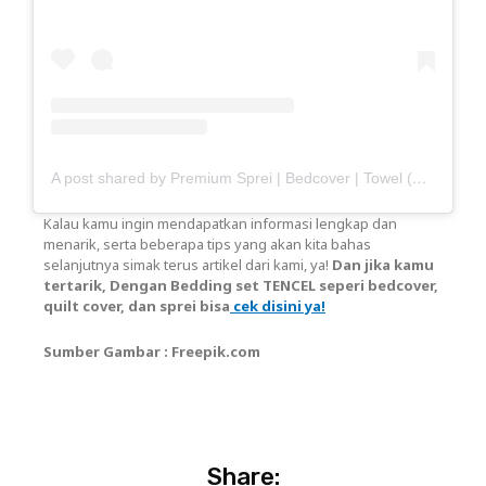
A post shared by Premium Sprei | Bedcover | Towel (@haisante)
Kalau kamu ingin mendapatkan informasi lengkap dan
menarik, serta beberapa tips yang akan kita bahas
selanjutnya simak terus artikel dari kami, ya!
Dan jika kamu
tertarik, Dengan Bedding set TENCEL seperi bedcover,
quilt cover, dan sprei bisa
cek disini ya!
Sumber Gambar : Freepik.com
Share: