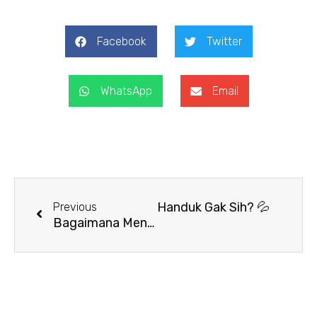
Facebook
Twitter
WhatsApp
Email
Prev
Next
h Mengelap Keringat Pakai Handuk Gak Sih? 💦
Previous
Bagaimana Mengembalikan Kehalusan Handuk? Ini Solusinya