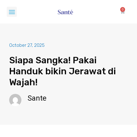
Skip
Menu
to
0
Cart
content
October 27, 2025
Siapa Sangka! Pakai
Handuk bikin Jerawat di
Wajah!
Sante