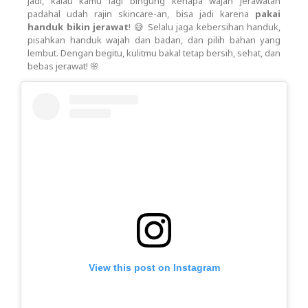
Jadi, kalau kamu lagi bingung kenapa wajah jerawatan
padahal udah rajin skincare-an, bisa jadi karena
pakai
handuk bikin jerawat
! 😅 Selalu jaga kebersihan handuk,
pisahkan handuk wajah dan badan, dan pilih bahan yang
lembut. Dengan begitu, kulitmu bakal tetap bersih, sehat, dan
bebas jerawat! 🌸
View this post on Instagram