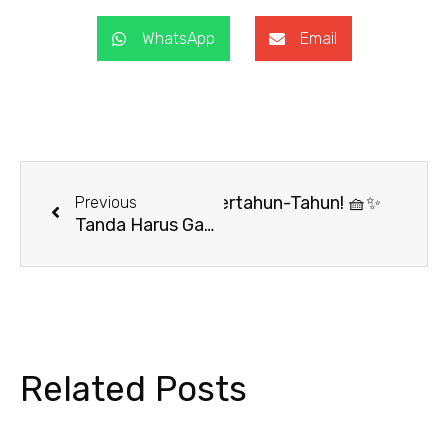
WhatsApp
Email
Prev
Next
Menipis, Biar Tetap Tebal Bertahun-Tahun! 🧺✨
Previous
Tanda Harus Ganti Handuk yang Banyak Orang Abaikan! 🛁✨
Related Posts