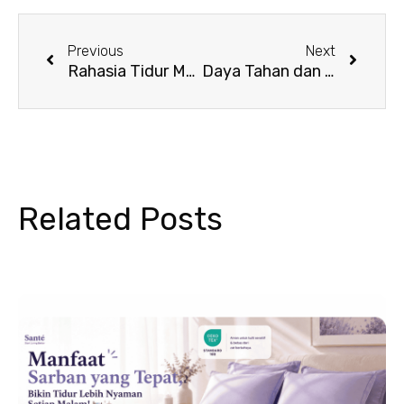
Prev
Next
Previous
Next
Rahasia Tidur Mewah! Ini Dia Kehebatan Sprei Berbahan Tencel
Daya Tahan dan Kenyamanan Sprei yang Harus Kamu Ketahui
Related Posts