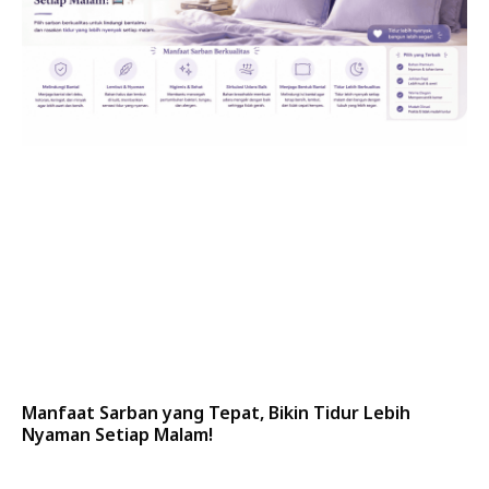
Manfaat Sarban yang Tepat, Bikin Tidur Lebih
Nyaman Setiap Malam!