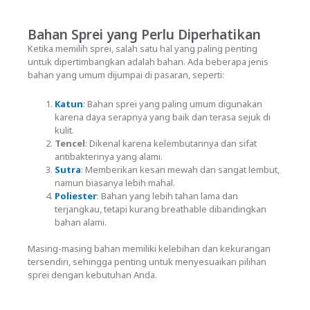
Bahan Sprei yang Perlu Diperhatikan
Ketika memilih sprei, salah satu hal yang paling penting
untuk dipertimbangkan adalah bahan. Ada beberapa jenis
bahan yang umum dijumpai di pasaran, seperti:
Katun
: Bahan sprei yang paling umum digunakan
karena daya serapnya yang baik dan terasa sejuk di
kulit.
Tencel
: Dikenal karena kelembutannya dan sifat
antibakterinya yang alami.
Sutra
: Memberikan kesan mewah dan sangat lembut,
namun biasanya lebih mahal.
Poliester
: Bahan yang lebih tahan lama dan
terjangkau, tetapi kurang breathable dibandingkan
bahan alami.
Masing-masing bahan memiliki kelebihan dan kekurangan
tersendiri, sehingga penting untuk menyesuaikan pilihan
sprei dengan kebutuhan Anda.