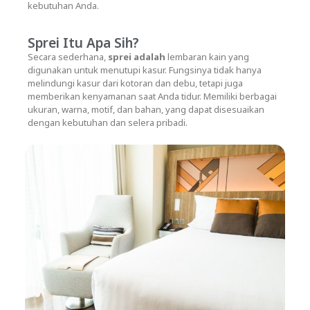
kebutuhan Anda.
Sprei Itu Apa Sih?
Secara sederhana,
sprei adalah
lembaran kain yang
digunakan untuk menutupi kasur. Fungsinya tidak hanya
melindungi kasur dari kotoran dan debu, tetapi juga
memberikan kenyamanan saat Anda tidur. Memiliki berbagai
ukuran, warna, motif, dan bahan, yang dapat disesuaikan
dengan kebutuhan dan selera pribadi.