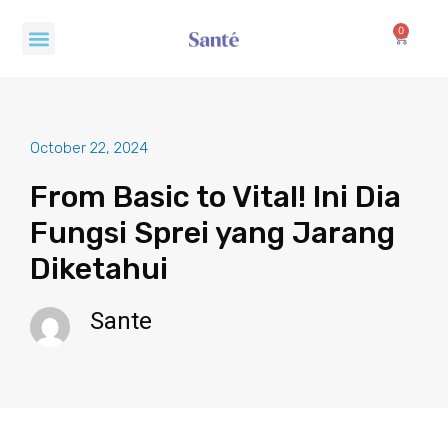
Skip
Menu
to
0
Cart
content
October 22, 2024
From Basic to Vital! Ini Dia
Fungsi Sprei yang Jarang
Diketahui
Sante