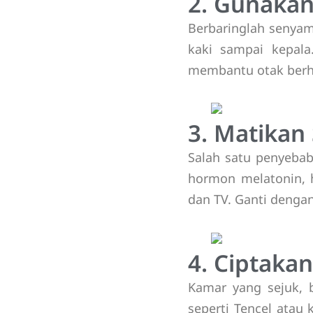
2. Gunakan
Berbaringlah senyam
kaki sampai kepala.
membantu otak berhe
3. Matika
Salah satu penyeba
hormon melatonin, h
dan TV. Ganti dengan
4. Ciptak
Kamar yang sejuk, b
seperti Tencel atau